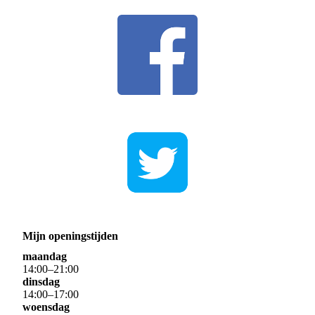
Mijn openingstijden
maandag
14
:
00
–
21
:
00
dinsdag
14
:
00
–
17
:
00
woensdag