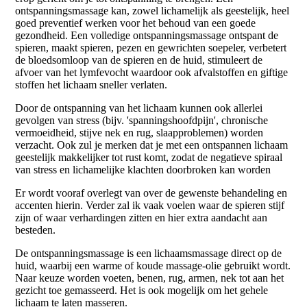
ontspanningsmassage kan, zowel lichamelijk als geestelijk, heel
goed preventief werken voor het behoud van een goede
gezondheid. Een volledige ontspanningsmassage ontspant de
spieren, maakt spieren, pezen en gewrichten soepeler, verbetert
de bloedsomloop van de spieren en de huid, stimuleert de
afvoer van het lymfevocht waardoor ook afvalstoffen en giftige
stoffen het lichaam sneller verlaten.
Door de ontspanning van het lichaam kunnen ook allerlei
gevolgen van stress (bijv. 'spanningshoofdpijn', chronische
vermoeidheid, stijve nek en rug, slaapproblemen) worden
verzacht. Ook zul je merken dat je met een ontspannen lichaam
geestelijk makkelijker tot rust komt, zodat de negatieve spiraal
van stress en lichamelijke klachten doorbroken kan worden
Er wordt vooraf overlegt van over de gewenste behandeling en
accenten hierin. Verder zal ik vaak voelen waar de spieren stijf
zijn of waar verhardingen zitten en hier extra aandacht aan
besteden.
De ontspanningsmassage is een lichaamsmassage direct op de
huid, waarbij een warme of koude massage-olie gebruikt wordt.
Naar keuze worden voeten, benen, rug, armen, nek tot aan het
gezicht toe gemasseerd. Het is ook mogelijk om het gehele
lichaam te laten masseren.